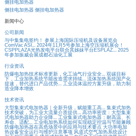
侧挂电加热器
侧挂电加热器
侧挂电加热器
新闻中心
公司新闻
与中集集电签约！
参展上海国际压缩机及设备展览会
ComVac ASI...
2024年11月5号参加上海空压缩机展会！
CSPPLAZA光热发电平台联合其姊妹平台ESPLAZ...
2025
年参加振威会展成都石油化工展
行业资讯
防爆电加热技术标准更新，化工油气行业安全...
双碳目标
下，工业加热系统节能改造需求持续...
流体加热系统国产化
提速，替代进口产品优势...
工业流体温控方案升级，助力制
造业降本增效
技术资讯
大型集束式电加热器｜全新升级，赋能重工高...
集束式加热
技术突破，为工业大流量介质提供...
高功率密度：大型集束
式电加热器助力企业降...
工业集束式电加热器：耐高温、长
寿命、适配...
工业电加热系统如何实现稳定控温与节能兼顾
防爆电加热器在高危场景中的应用与技术要点
大功率电加
热设备安全运行与维护注意事项
风道式空气加热系统设计